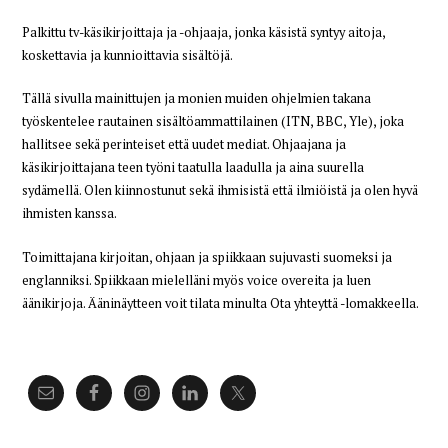
Palkittu tv-käsikirjoittaja ja -ohjaaja, jonka käsistä syntyy aitoja,
koskettavia ja kunnioittavia sisältöjä.
Tällä sivulla mainittujen ja monien muiden ohjelmien takana
työskentelee rautainen sisältöammattilainen (ITN, BBC, Yle), joka
hallitsee sekä perinteiset että uudet mediat. Ohjaajana ja
käsikirjoittajana teen työni taatulla laadulla ja aina suurella
sydämellä. Olen kiinnostunut sekä ihmisistä että ilmiöistä ja olen hyvä
ihmisten kanssa.
Toimittajana kirjoitan, ohjaan ja spiikkaan sujuvasti suomeksi ja
englanniksi. Spiikkaan mielelläni myös voice overeita ja luen
äänikirjoja. Ääninäytteen voit tilata minulta Ota yhteyttä -lomakkeella.