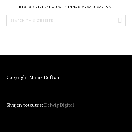
ETSI SIVUILTANI LISÄÄ KIINNOSTAVAA SISÄLTÖÄ:
Search
this
website
FOOTER
Copyright Minna Dufton.
Sivujen toteutus:
Delwig Digital