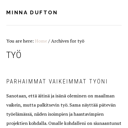
Skip
Skip
Skip
Skip
to
to
to
to
MINNA DUFTON
MENU
primary
main
primary
footer
navigation
content
sidebar
You are here:
Home
/
Archives for työ
TYÖ
PARHAIMMAT VAIKEIMMAT TYÖNI
Sanotaan, että äitinä ja isänä oleminen on maailman
vaikein, mutta palkitsevin työ. Sama näyttää pätevän
työelämässä, niiden isoimpien ja haastavimpien
projektien kohdalla. Omalle kohdalleni on siunaantunut