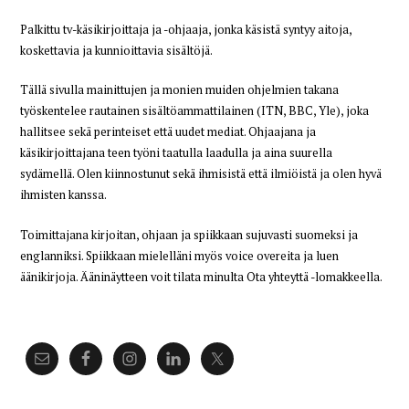
Palkittu tv-käsikirjoittaja ja -ohjaaja, jonka käsistä syntyy aitoja,
koskettavia ja kunnioittavia sisältöjä.
Tällä sivulla mainittujen ja monien muiden ohjelmien takana
työskentelee rautainen sisältöammattilainen (ITN, BBC, Yle), joka
hallitsee sekä perinteiset että uudet mediat. Ohjaajana ja
käsikirjoittajana teen työni taatulla laadulla ja aina suurella
sydämellä. Olen kiinnostunut sekä ihmisistä että ilmiöistä ja olen hyvä
ihmisten kanssa.
Toimittajana kirjoitan, ohjaan ja spiikkaan sujuvasti suomeksi ja
englanniksi. Spiikkaan mielelläni myös voice overeita ja luen
äänikirjoja. Ääninäytteen voit tilata minulta Ota yhteyttä -lomakkeella.