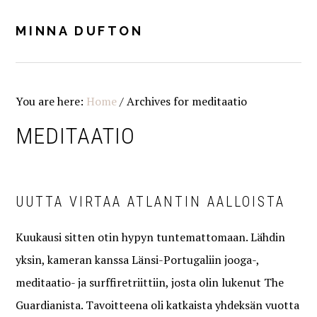
Skip
Skip
Skip
Skip
to
to
to
to
MINNA DUFTON
MENU
primary
main
primary
footer
navigation
content
sidebar
You are here:
Home
/
Archives for meditaatio
MEDITAATIO
UUTTA VIRTAA ATLANTIN AALLOISTA
Kuukausi sitten otin hypyn tuntemattomaan. Lähdin
yksin, kameran kanssa Länsi-Portugaliin jooga-,
meditaatio- ja surffiretriittiin, josta olin lukenut The
Guardianista. Tavoitteena oli katkaista yhdeksän vuotta