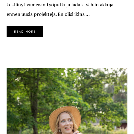
kestänyt viimeisin työputki ja ladata vähän akkuja
ennen uusia projekteja. En olisi ikinä …
READ MORE
PRIMARY
SIDEBAR