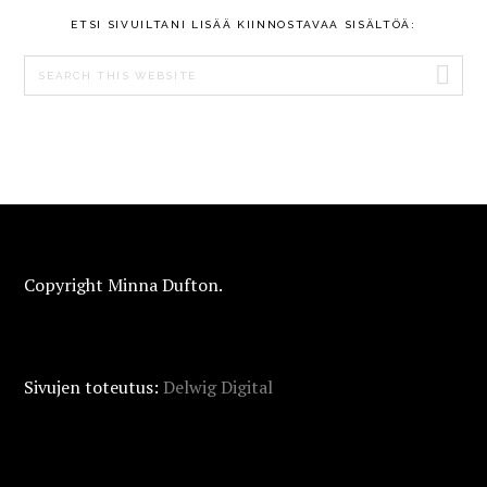
ETSI SIVUILTANI LISÄÄ KIINNOSTAVAA SISÄLTÖÄ:
Search
this
website
FOOTER
Copyright Minna Dufton.
Sivujen toteutus:
Delwig Digital