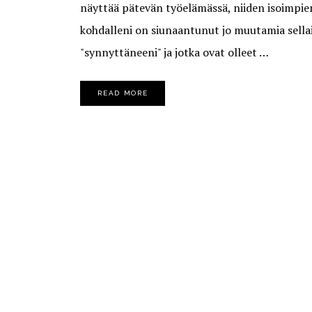
näyttää pätevän työelämässä, niiden isoimpie
kohdalleni on siunaantunut jo muutamia sellai
"synnyttäneeni" ja jotka ovat olleet …
READ MORE