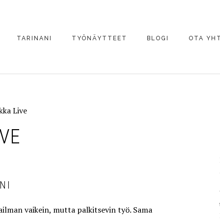
TARINANI
TYÖNÄYTTEET
BLOGI
OTA YH
BIG VS. SMALL
AINAFILMI
kka Live
IVE
NI
ailman vaikein, mutta palkitsevin työ. Sama