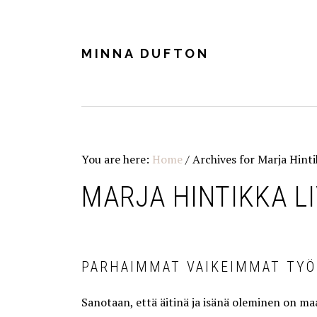
Skip
Skip
Skip
Skip
to
to
to
to
primary
main
primary
footer
MINNA DUFTON
navigation
content
sidebar
You are here:
Home
/
Archives for Marja Hinti
MARJA HINTIKKA L
PARHAIMMAT VAIKEIMMAT TYÖ
Sanotaan, että äitinä ja isänä oleminen on ma