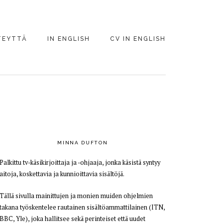
TEYTTÄ
IN ENGLISH
CV IN ENGLISH
PRIMARY
SIDEBAR
MINNA DUFTON
Palkittu tv-käsikirjoittaja ja -ohjaaja, jonka käsistä syntyy
aitoja, koskettavia ja kunnioittavia sisältöjä.
Tällä sivulla mainittujen ja monien muiden ohjelmien
takana työskentelee rautainen sisältöammattilainen (ITN,
BBC, Yle), joka hallitsee sekä perinteiset että uudet