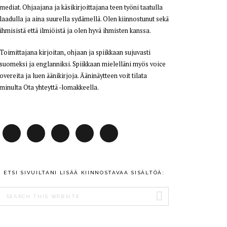
mediat. Ohjaajana ja käsikirjoittajana teen työni taatulla
laadulla ja aina suurella sydämellä. Olen kiinnostunut sekä
ihmisistä että ilmiöistä ja olen hyvä ihmisten kanssa.
Toimittajana kirjoitan, ohjaan ja spiikkaan sujuvasti
suomeksi ja englanniksi. Spiikkaan mielelläni myös voice
overeita ja luen äänikirjoja. Ääninäytteen voit tilata
minulta Ota yhteyttä -lomakkeella.
ETSI SIVUILTANI LISÄÄ KIINNOSTAVAA SISÄLTÖÄ:
Search
this
website