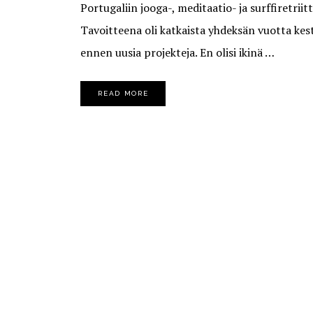
Portugaliin jooga-, meditaatio- ja surffiretriit
Tavoitteena oli katkaista yhdeksän vuotta kest
ennen uusia projekteja. En olisi ikinä …
READ MORE