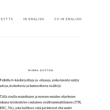
TEYTTÄ
IN ENGLISH
CV IN ENGLISH
PRIMARY
SIDEBAR
MINNA DUFTON
Palkittu tv-käsikirjoittaja ja -ohjaaja, jonka käsistä syntyy
aitoja, koskettavia ja kunnioittavia sisältöjä.
Tällä sivulla mainittujen ja monien muiden ohjelmien
takana työskentelee rautainen sisältöammattilainen (ITN,
BBC, Yle), joka hallitsee sekä perinteiset että uudet