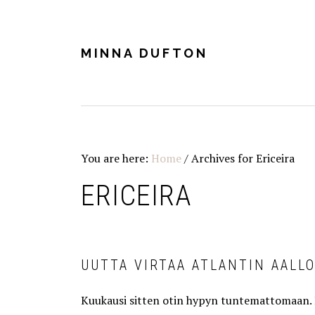
Skip
Skip
Skip
Skip
to
to
to
to
primary
main
primary
footer
MINNA DUFTON
navigation
content
sidebar
You are here:
Home
/
Archives for Ericeira
ERICEIRA
UUTTA VIRTAA ATLANTIN AALLO
Kuukausi sitten otin hypyn tuntemattomaan. 