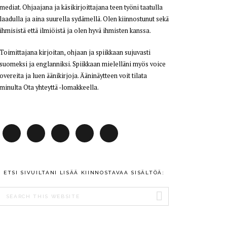
mediat. Ohjaajana ja käsikirjoittajana teen työni taatulla
laadulla ja aina suurella sydämellä. Olen kiinnostunut sekä
ihmisistä että ilmiöistä ja olen hyvä ihmisten kanssa.
Toimittajana kirjoitan, ohjaan ja spiikkaan sujuvasti
suomeksi ja englanniksi. Spiikkaan mielelläni myös voice
overeita ja luen äänikirjoja. Ääninäytteen voit tilata
minulta Ota yhteyttä -lomakkeella.
ETSI SIVUILTANI LISÄÄ KIINNOSTAVAA SISÄLTÖÄ:
Search
this
website