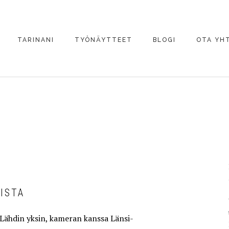
TARINANI
TYÖNÄYTTEET
BLOGI
OTA YH
BIG VS. SMALL
AINAFILMI
ISTA
Lähdin yksin, kameran kanssa Länsi-